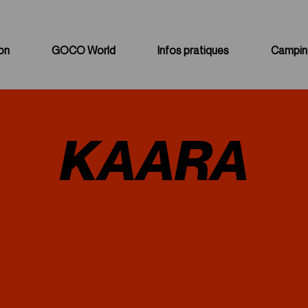
on
GOCO World
Infos pratiques
Campin
Merchandising
Infos générales
Bénévoles
Transports &
KAARA
Hébergements
GOCO Area
Cashless
GOCO Playground
Parking
Food / Beverage
Camping
Golden Campus
Casiers / Batterie
Nos engagements
PMR / PSH
Partenaires
Contacts