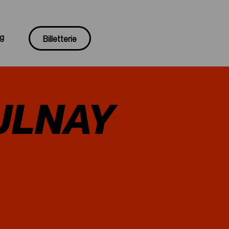
g
Billetterie
AULNAY