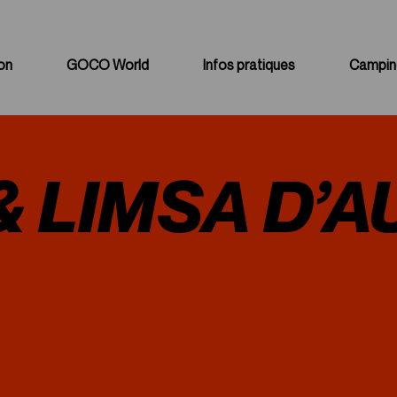
on
GOCO World
Infos pratiques
Campin
Merchandising
Infos générales
Bénévoles
Transports &
& LIMSA D’
Hébergements
GOCO Area
Cashless
GOCO Playground
Parking
Food / Beverage
Camping
Golden Campus
Casiers / Batterie
Nos engagements
PMR / PSH
Partenaires
Contacts