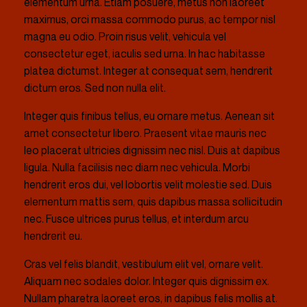
elementum urna. Etiam posuere, metus non laoreet
maximus, orci massa commodo purus, ac tempor nisl
magna eu odio. Proin risus velit, vehicula vel
consectetur eget, iaculis sed urna. In hac habitasse
platea dictumst. Integer at consequat sem, hendrerit
dictum eros. Sed non nulla elit.
Integer quis finibus tellus, eu ornare metus. Aenean sit
amet consectetur libero. Praesent vitae mauris nec
leo placerat ultricies dignissim nec nisl. Duis at dapibus
ligula. Nulla facilisis nec diam nec vehicula. Morbi
hendrerit eros dui, vel lobortis velit molestie sed. Duis
elementum mattis sem, quis dapibus massa sollicitudin
nec. Fusce ultrices purus tellus, et interdum arcu
hendrerit eu.
Cras vel felis blandit, vestibulum elit vel, ornare velit.
Aliquam nec sodales dolor. Integer quis dignissim ex.
Nullam pharetra laoreet eros, in dapibus felis mollis at.