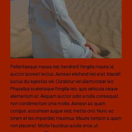
Pellentesque massa nisl, hendrerit fringilla mauris id,
auctor laoreet lectus. Aenean eleifend nisl erat, blandit
luctus dui egestas vel. Curabitur vel ullamcorper leo.
Phasellus scelerisque fringilla leo, quis vehicula neque
elementum at. Aliquam auctor odio a nulla consequat,
non condimentum urna mollis. Aenean ac quam
congue, accumsan augue sed, mattis orci. Nunc ac
lorem et leo imperdiet maximus. Mauris tempor a quam
non placerat. Morbi faucibus iaculis eros, ut