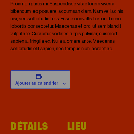
Proin non purus mi. Suspendisse vitae lorem viverra,
bibendum leo posuere, accumsan diam. Nam vel lacinia
nisi, sed sollicitudin felis. Fusce convallis tortor id nunc
lobortis consectetur. Maecenas et orci ut sem blandit
vulputate. Curabitur sodales turpis pulvinar, euismod
sapien a, fringilla ex. Nulla a ornare ante. Maecenas
sollicitudin elit sapien, nec tempus nibh laoreet ac.
Ajouter au calendrier
DÉTAILS
LIEU