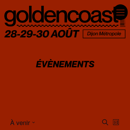
ÉVÈNEMENTS
À venir
N
R
Recherche
Liste
A